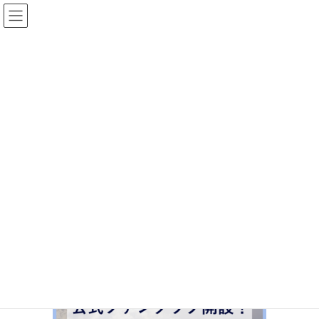
コ
ナ
ン
ビ
テ
ゲ
ン
ー
ツ
シ
メディア
へ
ョ
ス
ン
HOME
メディア
orbit_0416
キ
に
ッ
移
2020-04
/ 最終更新日時 :
2020-04
Naikoteki
プ
動
orbit_0416