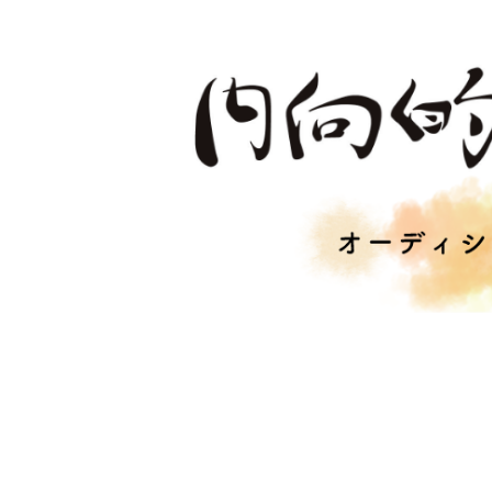
コ
ナ
ン
ビ
テ
ゲ
ン
ー
ツ
シ
へ
ョ
ス
ン
キ
に
ッ
移
プ
動