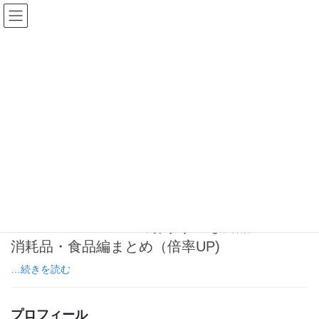
コ
ナ
ン
ビ
テ
ゲ
ン
ー
ツ
シ
楽天
へ
ョ
ス
ン
HOME
楽天
キ
に
ッ
移
プ
動
2024-07
ライフハック
【1,000円】楽天買い回りｾｰ
ﾙでおすすめな商品20選★
消耗品・食品編まとめ（倍率UP)
…続きを読む
プロフィール