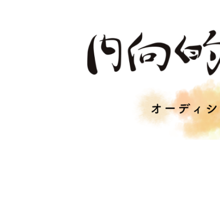
コ
ナ
ン
ビ
テ
ゲ
ン
ー
ツ
シ
へ
ョ
ス
ン
キ
に
ッ
移
プ
動