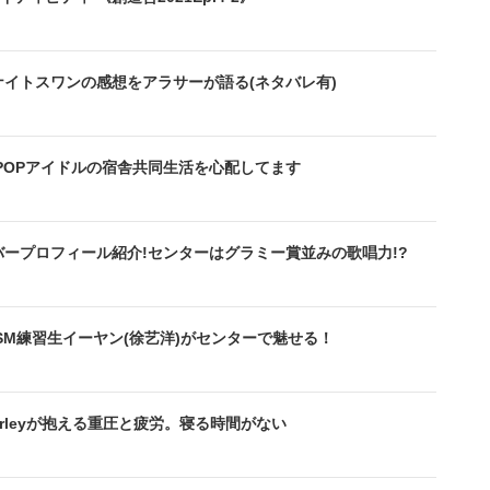
イトスワンの感想をアラサーが語る(ネタバレ有)
-POPアイドルの宿舎共同生活を心配してます
バープロフィール紹介!センターはグラミー賞並みの歌唱力!?
元SM練習生イーヤン(徐艺洋)がセンターで魅せる！
位Curleyが抱える重圧と疲労。寝る時間がない