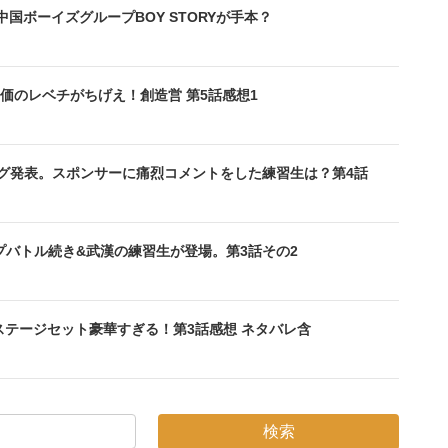
P中国ボーイズグループBOY STORYが手本？
価のレベチがちげえ！創造営 第5話感想1
キング発表。スポンサーに痛烈コメントをした練習生は？第4話
グループバトル続き&武漢の練習生が登場。第3話その2
&ステージセット豪華すぎる！第3話感想 ネタバレ含