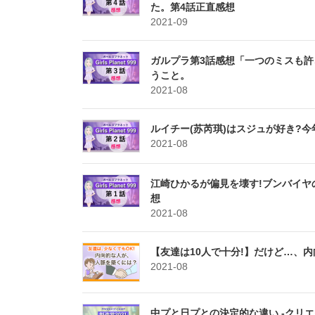
た。第4話正直感想
2021-09
ガルプラ第3話感想「一つのミスも許
うこと。
2021-08
ルイチー(苏芮琪)はスジュが好き?今年Sony
2021-08
江崎ひかるが偏見を壊す!ブンバイヤの
想
2021-08
【友達は10人で十分!】だけど…、
2021-08
中プと日プとの決定的な違い -クリエイテ