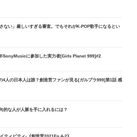
さない」厳しいすぎる審査。でもそれがK-POP歌手になるとい
Musicに参加した実力者[Girls Planet 999]#2
4人の日本人は誰？創造営ファンが見る[ガルプラ999]第1話 感
内向的な人が人脈を手に入れるには？
ィビティ-《創造営2021Ep.4-2》